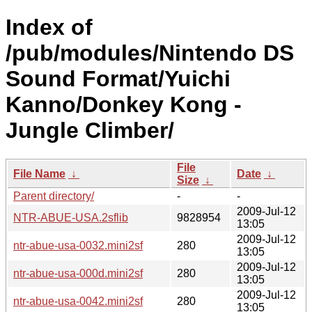
Index of
/pub/modules/Nintendo DS
Sound Format/Yuichi
Kanno/Donkey Kong -
Jungle Climber/
File
File Name
↓
Date
↓
Size
↓
Parent directory/
-
-
2009-Jul-12
NTR-ABUE-USA.2sflib
9828954
13:05
2009-Jul-12
ntr-abue-usa-0032.mini2sf
280
13:05
2009-Jul-12
ntr-abue-usa-000d.mini2sf
280
13:05
2009-Jul-12
ntr-abue-usa-0042.mini2sf
280
13:05