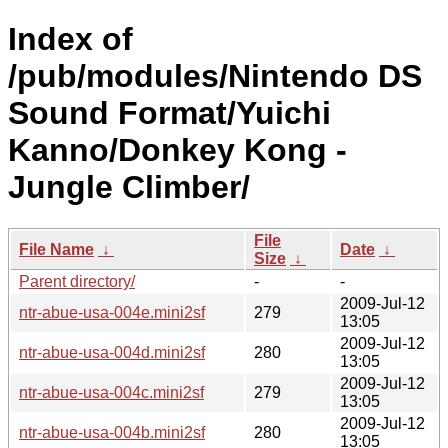
Index of
/pub/modules/Nintendo DS
Sound Format/Yuichi
Kanno/Donkey Kong -
Jungle Climber/
File
File Name
↓
Date
↓
Size
↓
Parent directory/
-
-
2009-Jul-12
ntr-abue-usa-004e.mini2sf
279
13:05
2009-Jul-12
ntr-abue-usa-004d.mini2sf
280
13:05
2009-Jul-12
ntr-abue-usa-004c.mini2sf
279
13:05
2009-Jul-12
ntr-abue-usa-004b.mini2sf
280
13:05