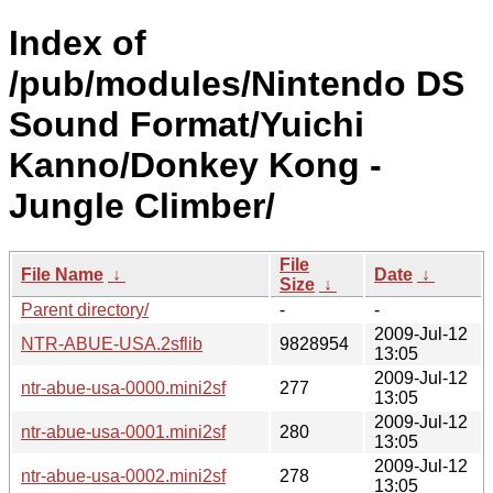
Index of
/pub/modules/Nintendo DS
Sound Format/Yuichi
Kanno/Donkey Kong -
Jungle Climber/
File
File Name
↓
Date
↓
Size
↓
Parent directory/
-
-
2009-Jul-12
NTR-ABUE-USA.2sflib
9828954
13:05
2009-Jul-12
ntr-abue-usa-0000.mini2sf
277
13:05
2009-Jul-12
ntr-abue-usa-0001.mini2sf
280
13:05
2009-Jul-12
ntr-abue-usa-0002.mini2sf
278
13:05