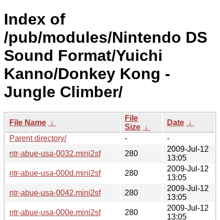
Index of
/pub/modules/Nintendo DS
Sound Format/Yuichi
Kanno/Donkey Kong -
Jungle Climber/
File
File Name
↓
Date
↓
Size
↓
Parent directory/
-
-
2009-Jul-12
ntr-abue-usa-0032.mini2sf
280
13:05
2009-Jul-12
ntr-abue-usa-000d.mini2sf
280
13:05
2009-Jul-12
ntr-abue-usa-0042.mini2sf
280
13:05
2009-Jul-12
ntr-abue-usa-000e.mini2sf
280
13:05