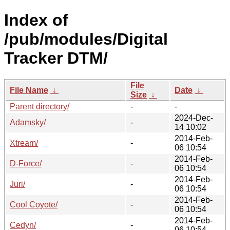
Index of
/pub/modules/Digital
Tracker DTM/
File
File Name
↓
Date
↓
Size
↓
Parent directory/
-
-
2024-Dec-
Adamsky/
-
14 10:02
2014-Feb-
Xtream/
-
06 10:54
2014-Feb-
D-Force/
-
06 10:54
2014-Feb-
Juri/
-
06 10:54
2014-Feb-
Cool Coyote/
-
06 10:54
2014-Feb-
Cedyn/
-
06 10:54