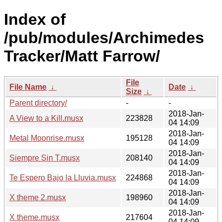
Index of
/pub/modules/Archimedes
Tracker/Matt Farrow/
File
File Name
↓
Date
↓
Size
↓
Parent directory/
-
-
2018-Jan-
A View to a Kill.musx
223828
04 14:09
2018-Jan-
Metal Moonrise.musx
195128
04 14:09
2018-Jan-
Siempre Sin T.musx
208140
04 14:09
2018-Jan-
Te Espero Bajo la Lluvia.musx
224868
04 14:09
2018-Jan-
X theme 2.musx
198960
04 14:09
2018-Jan-
X theme.musx
217604
04 14:09