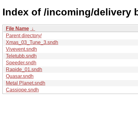
Index of /incoming/delivery 
File Name
↓
Parent directory/
Xmas_03_Tune_3.sndh
Vivevent.sndh
Teletubb.sndh
Speeder.sndh
Rapide_01.sndh
Quasar.sndh
Metal Planet.sndh
Cassiope.sndh